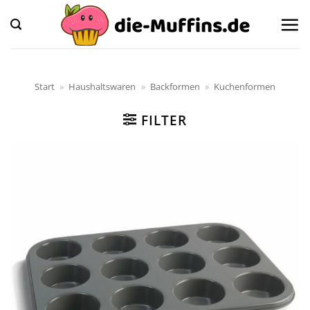
Zum
Inhalt
springen
Start
»
Haushaltswaren
»
Backformen
»
Kuchenformen
FILTER