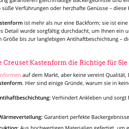
tung garantieren gleichmäßige Backergebnisse und e
b süße Verführungen oder herzhafte Genüsse – diese K
astenform
ist mehr als nur eine Backform; sie ist eine 
es Detail wurde sorgfältig durchdacht, um Ihnen ein u
 Größe bis zur langlebigen Antihaftbeschichtung – d
Creuset Kastenform die Richtige für Sie 
enformen
auf dem Markt, aber keine vereint Qualität, 
astenform
. Hier sind einige Gründe, warum sie in kein
ntihaftbeschichtung:
Verhindert Ankleben und sorgt f
Wärmeverteilung:
Garantiert perfekte Backergebniss
ruktion:
Aus hochwertigen Materialien gefertigt, um 