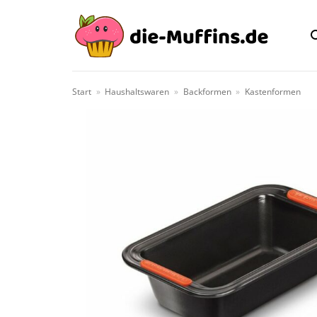
Zum
Inhalt
springen
Start
»
Haushaltswaren
»
Backformen
»
Kastenformen