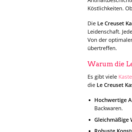
Antihaftbeschich
Köstlichkeiten. O
Die
Le Creuset K
Leidenschaft. Jed
Von der optimalen
übertreffen.
Warum die Le 
Es gibt viele
Kast
die
Le Creuset K
Hochwertige A
Backwaren.
Gleichmäßige 
Robuste Konst