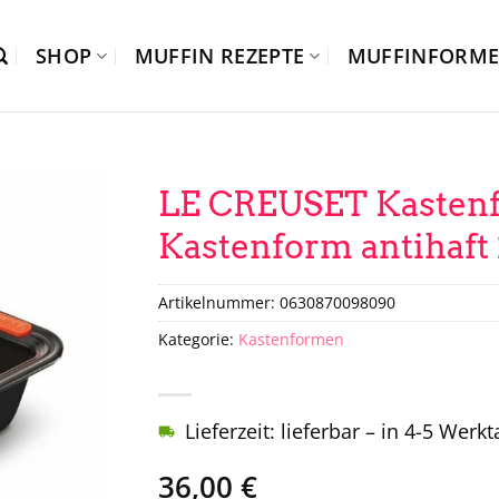
SHOP
MUFFIN REZEPTE
MUFFINFORM
LE CREUSET Kastenf
Kastenform antihaft 
Artikelnummer:
0630870098090
Kategorie:
Kastenformen
Lieferzeit: lieferbar – in 4-5 Werk
36,00
€