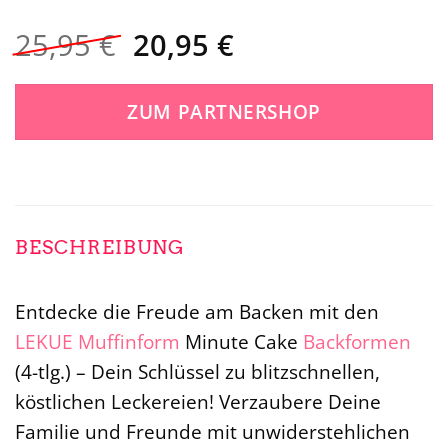
Ursprünglicher
Aktueller
25,95
€
20,95
€
Preis
Preis
war:
ist:
ZUM PARTNERSHOP
25,95 €
20,95 €.
BESCHREIBUNG
Entdecke die Freude am Backen mit den
LEKUE
Muffinform
Minute Cake
Backformen
(4-tlg.) – Dein Schlüssel zu blitzschnellen,
köstlichen Leckereien! Verzaubere Deine
Familie und Freunde mit unwiderstehlichen