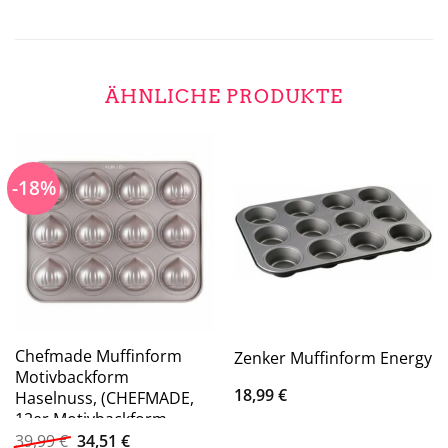
ÄHNLICHE PRODUKTE
-18%
Chefmade Muffinform
Zenker Muffinform Energy
Motivbackform
18,99
€
Haselnuss, (CHEFMADE,
12er Motivbackform
Ursprünglicher
Aktueller
Haselnuss,
39,99
€
34,51
€