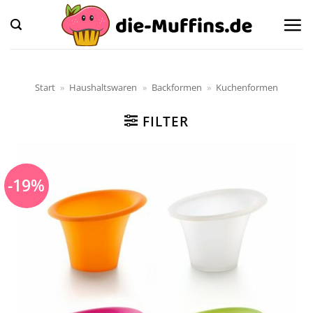
Zum
Inhalt
springen
Start
»
Haushaltswaren
»
Backformen
»
Kuchenformen
FILTER
-19%