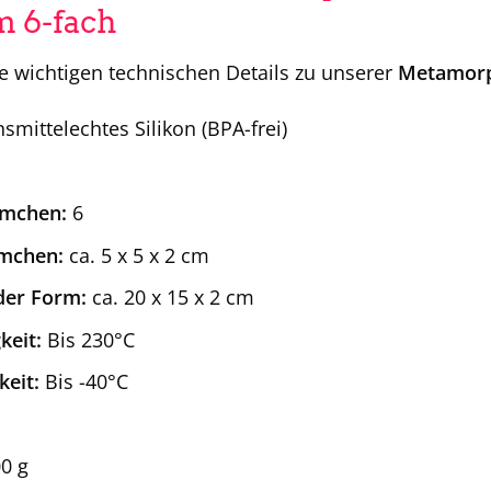
m 6-fach
lle wichtigen technischen Details zu unserer
Metamorp
mittelechtes Silikon (BPA-frei)
rmchen:
6
mchen:
ca. 5 x 5 x 2 cm
der Form:
ca. 20 x 15 x 2 cm
keit:
Bis 230°C
keit:
Bis -40°C
0 g