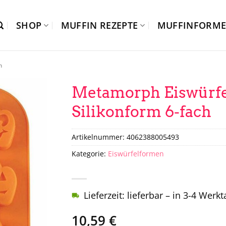
SHOP
MUFFIN REZEPTE
MUFFINFORM
n
Metamorph Eiswürfe
Silikonform 6-fach
Artikelnummer:
4062388005493
Kategorie:
Eiswürfelformen
Lieferzeit: lieferbar – in 3-4 Werk
10,59
€