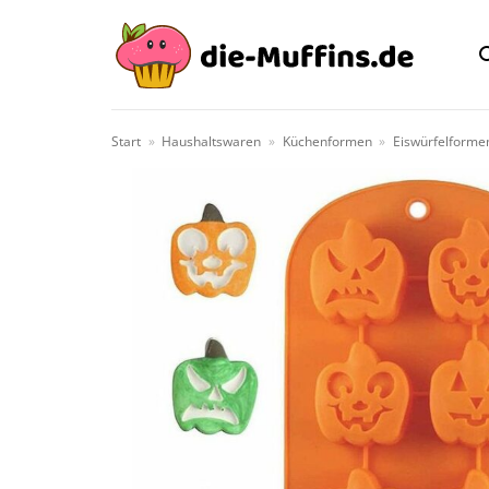
Zum
Inhalt
springen
Start
»
Haushaltswaren
»
Küchenformen
»
Eiswürfelforme