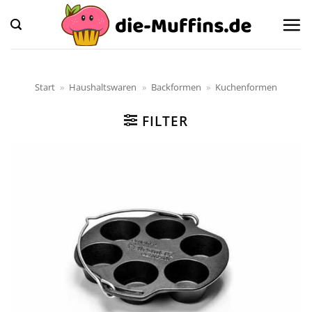
Zum
Inhalt
springen
Start
»
Haushaltswaren
»
Backformen
»
Kuchenformen
FILTER