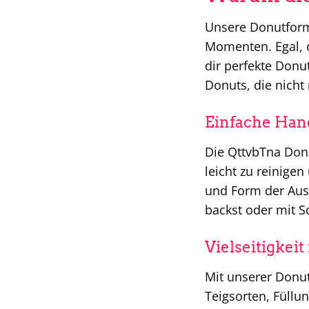
Unsere Donutform 
Momenten. Egal, o
dir perfekte Donu
Donuts, die nich
Einfache Han
Die QttvbTna Don
leicht zu reinige
und Form der Auss
backst oder mit S
Vielseitigkeit
Mit unserer Donut
Teigsorten, Füllu