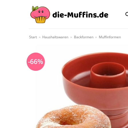
Zum
Inhalt
springen
Start
»
Haushaltswaren
»
Backformen
»
Muffinformen
-66%