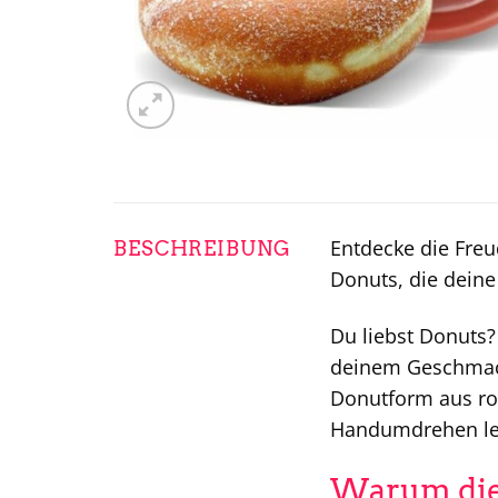
Entdecke die Fre
BESCHREIBUNG
Donuts, die deine
Du liebst Donuts?
deinem Geschmac
Donutform aus rob
Handumdrehen leck
Warum die 