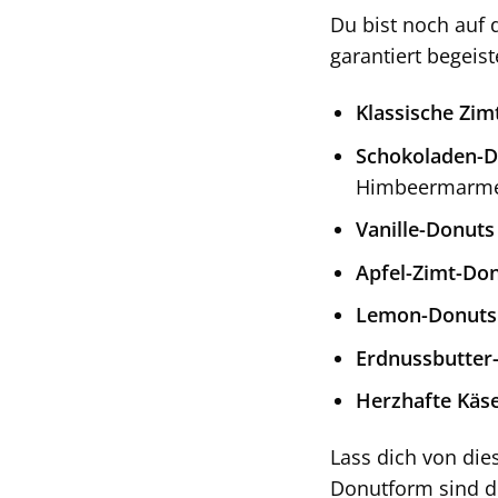
Du bist noch auf 
garantiert begeis
Klassische Zim
Schokoladen-D
Himbeermarme
Vanille-Donuts
Apfel-Zimt-Don
Lemon-Donuts
Erdnussbutter
Herzhafte Käs
Lass dich von die
Donutform sind de