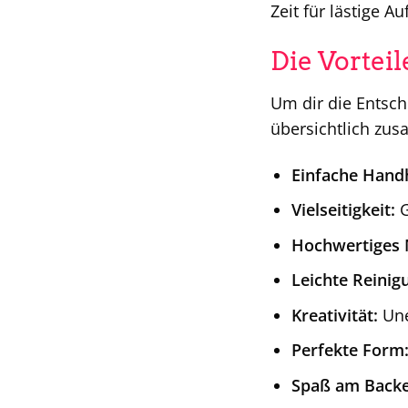
Zeit für lästige A
Die Vortei
Um dir die Entsch
übersichtlich zu
Einfache Hand
Vielseitigkeit:
G
Hochwertiges M
Leichte Reinig
Kreativität:
Une
Perfekte Form
Spaß am Backe