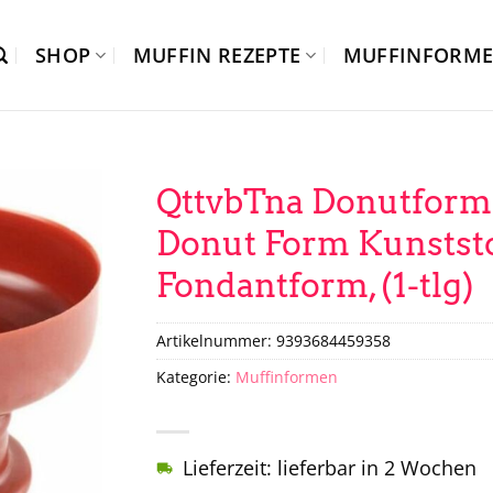
SHOP
MUFFIN REZEPTE
MUFFINFORM
QttvbTna Donutform
Donut Form Kunstst
Fondantform, (1-tlg)
Artikelnummer:
9393684459358
Kategorie:
Muffinformen
Lieferzeit: lieferbar in 2 Wochen