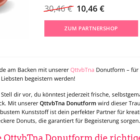
Ursprünglicher
Aktueller
30,46
€
10,46
€
Preis
Preis
war:
ist:
ZUM PARTNERSHOP
30,46 €
10,46 €.
ude am Backen mit unserer
QttvbTna
Donutform – für
 Liebsten begeistern werden!
 Stell dir vor, du könntest jederzeit frische, selbst
k. Mit unserer
QttvbTna Donutform
wird dieser Trau
ustem Kunststoff ist dein perfekter Partner für krea
ere Donuts, die garantiert für Begeisterung sorgen
QttvbTna Donutform die richtige