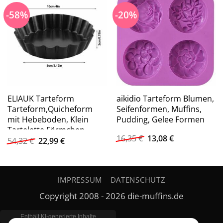
-58%
-20%
ELIAUK Tarteform
aikidio Tarteform Blumen,
Tarteform,Quicheform
Seifenformen, Muffins,
mit Hebeboden, Klein
Pudding, Gelee Formen
Tartelette Förmchen
Ursprünglicher
Aktueller
16,35
€
13,08
€
Ursprünglicher
Aktueller
Backform, (6-tlg), Rund
54,32
€
22,99
€
Preis
Preis
Preis
Preis
Tart Torte Pfanne
war:
ist:
war:
ist:
Pieform,
16,35 €
13,08 €.
54,32 €
22,99 €.
Antihaftbeschichtung
IMPRESSUM
DATENSCHUTZ
Obstkuchenform
Copyright 2008 - 2026 die-muffins.de