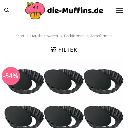
Zum
Inhalt
springen
Start
»
Haushaltswaren
»
Backformen
»
Tarteformen
FILTER
-54%