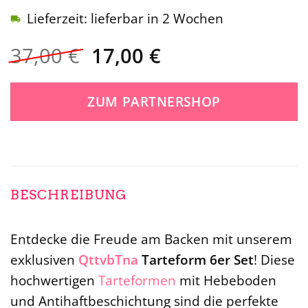
Lieferzeit: lieferbar in 2 Wochen
Ursprünglicher
Aktueller
37,00
€
17,00
€
Preis
Preis
war:
ist:
ZUM PARTNERSHOP
37,00 €
17,00 €.
BESCHREIBUNG
Entdecke die Freude am Backen mit unserem
exklusiven
QttvbTna
Tarteform 6er Set
! Diese
hochwertigen
Tarteformen
mit Hebeboden
und Antihaftbeschichtung sind die perfekte