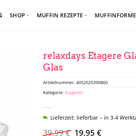
SHOP
MUFFIN REZEPTE
MUFFINFORM
relaxdays Etagere Gl
Glas
Artikelnummer:
4052025390860
Kategorie:
Etageren
Lieferzeit: lieferbar – in 3-4 Werk
Ursprünglicher
Aktueller
39,99
€
19,95
€