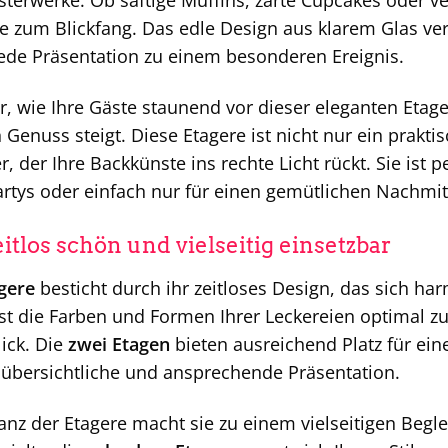
sterwerke. Ob saftige Muffins, zarte Cupcakes oder ve
e zum Blickfang. Das edle Design aus klarem Glas verl
ede Präsentation zu einem besonderen Ereignis.
vor, wie Ihre Gäste staunend vor dieser eleganten Etag
Genuss steigt. Diese Etagere ist nicht nur ein prakti
der Ihre Backkünste ins rechte Licht rückt. Sie ist p
rtys oder einfach nur für einen gemütlichen Nachmit
itlos schön und vielseitig einsetzbar
gere
besticht durch ihr zeitloses Design, das sich ha
sst die Farben und Formen Ihrer Leckereien optimal 
lick. Die
zwei Etagen
bieten ausreichend Platz für ein
 übersichtliche und ansprechende Präsentation.
anz der Etagere macht sie zu einem vielseitigen Beglei