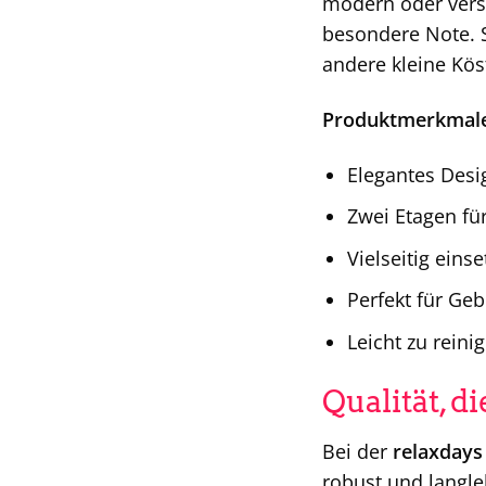
modern oder versp
besondere Note. S
andere kleine Köst
Produktmerkmale
Elegantes Desi
Zwei Etagen für
Vielseitig eins
Perfekt für Ge
Leicht zu reini
Qualität, d
Bei der
relaxdays
robust und langle