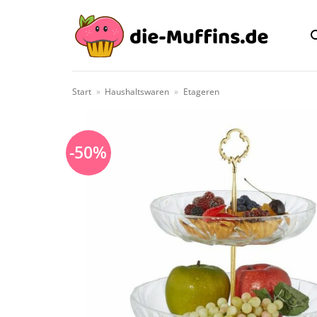
Zum
Inhalt
springen
Start
»
Haushaltswaren
»
Etageren
-50%