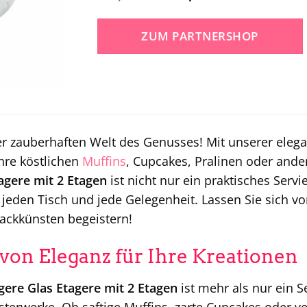
Preis
Preis
war:
ist:
ZUM PARTNERSHOP
39,99 €
19,95 €.
r zauberhaften Welt des Genusses! Mit unserer eleg
Ihre köstlichen
Muffins
, Cupcakes, Pralinen oder ander
agere mit 2 Etagen
ist nicht nur ein praktisches Serv
jeden Tisch und jede Gelegenheit. Lassen Sie sich vo
ackkünsten begeistern!
von Eleganz für Ihre Kreationen
gere Glas Etagere mit 2 Etagen
ist mehr als nur ein Se