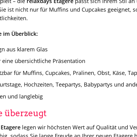
ielt – die
relaxdays Etagere
passt sich Ihrem Stil an
ie ist nicht nur für Muffins und Cupcakes geeignet, 
lichkeiten.
 im Überblick:
gn aus klarem Glas
 eine übersichtliche Präsentation
etzbar für Muffins, Cupcakes, Pralinen, Obst, Käse, Ta
burtstage, Hochzeiten, Teepartys, Babypartys und and
gen und langlebig
ie überzeugt
 Etagere
legen wir höchsten Wert auf Qualität und Ver
big, sodass Sie lange Freude an Ihrer neuen Etagere 