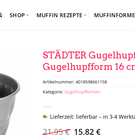
SHOP
MUFFIN REZEPTE
MUFFINFORM
STÄDTER Gugelhupff
Gugelhupfform 16 c
Artikelnummer:
4018598661158
Kategorie:
Gugelhupfformen
Lieferzeit: lieferbar – in 3-4 Werk
Ursprünglicher
Aktueller
21,95
€
15,82
€