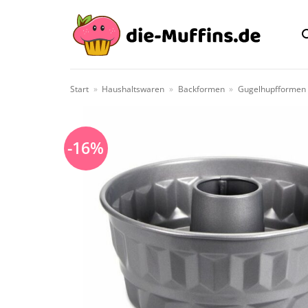
Zum
Inhalt
springen
Start
»
Haushaltswaren
»
Backformen
»
Gugelhupfformen
-16%