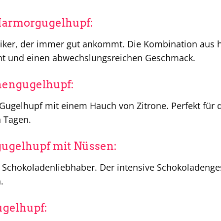
Marmorgugelhupf:
ssiker, der immer gut ankommt. Die Kombination aus 
ght und einen abwechslungsreichen Geschmack.
onengugelhupf:
r Gugelhupf mit einem Hauch von Zitrone. Perfekt f
 Tagen.
ugelhupf mit Nüssen:
e Schokoladenliebhaber. Der intensive Schokoladeng
.
ugelhupf: