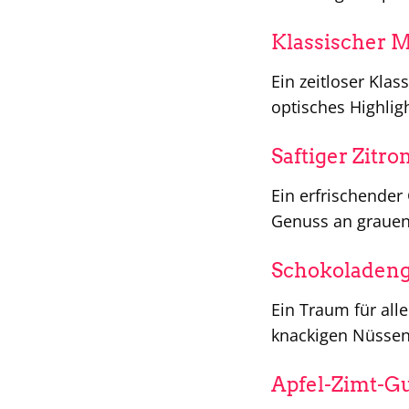
Klassischer 
Ein zeitloser Kla
optisches Highli
Saftiger Zitr
Ein erfrischende
Genuss an grauen
Schokoladeng
Ein Traum für all
knackigen Nüssen
Apfel-Zimt-G