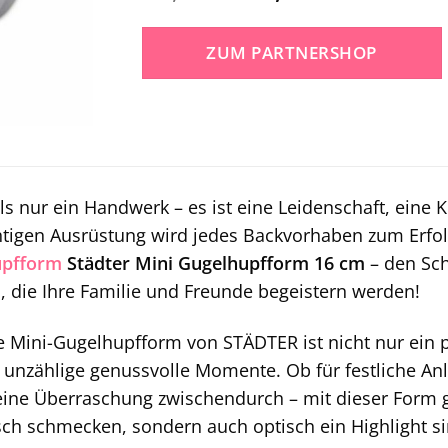
Preis
Preis
war:
ist:
ZUM PARTNERSHOP
21,95 €
15,82 €.
ls nur ein Handwerk – es ist eine Leidenschaft, eine 
ichtigen Ausrüstung wird jedes Backvorhaben zum Erfolg
upfform
Städter Mini Gugelhupfform 16 cm
– den Sch
 die Ihre Familie und Freunde begeistern werden!
 Mini-Gugelhupfform von STÄDTER ist nicht nur ein p
in unzählige genussvolle Momente. Ob für festliche A
leine Überraschung zwischendurch – mit dieser Form 
isch schmecken, sondern auch optisch ein Highlight si