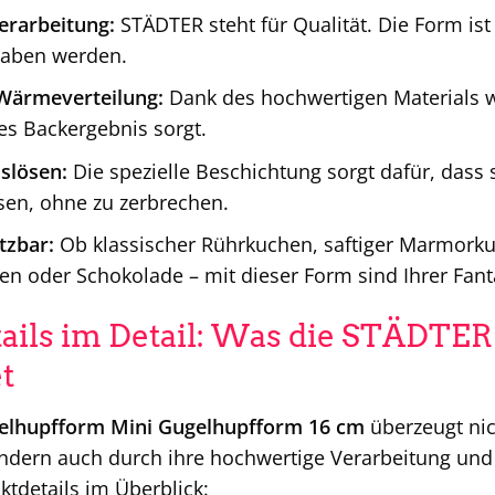
erarbeitung:
STÄDTER steht für Qualität. Die Form ist
haben werden.
Wärmeverteilung:
Dank des hochwertigen Materials w
es Backergebnis sorgt.
slösen:
Die spezielle Beschichtung sorgt dafür, dass 
sen, ohne zu zerbrechen.
etzbar:
Ob klassischer Rührkuchen, saftiger Marmorku
en oder Schokolade – mit dieser Form sind Ihrer Fant
ails im Detail: Was die STÄDTE
t
lhupfform Mini Gugelhupfform 16 cm
überzeugt nic
ndern auch durch ihre hochwertige Verarbeitung und 
ktdetails im Überblick: