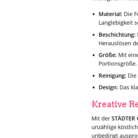
Material:
Die F
Langlebigkeit s
Beschichtung:
Herauslösen de
Größe:
Mit ein
Portionsgröße.
Reinigung:
Die 
Design:
Das kla
Kreative R
Mit der
STÄDTER 
unzählige köstlic
unbedingt ausprob