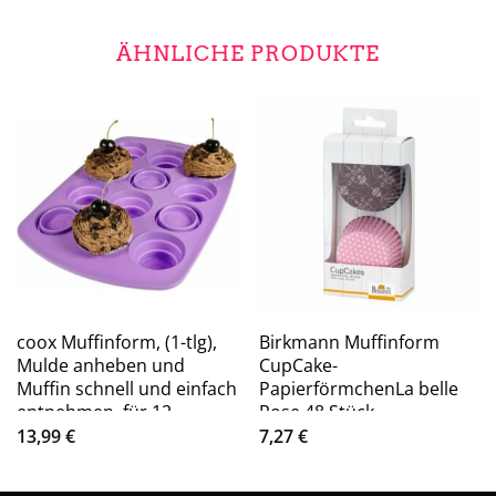
ÄHNLICHE PRODUKTE
coox Muffinform, (1-tlg),
Birkmann Muffinform
Mulde anheben und
CupCake-
Muffin schnell und einfach
PapierförmchenLa belle
entnehmen, für 12
Rose 48 Stück
Muffins
13,99
€
7,27
€