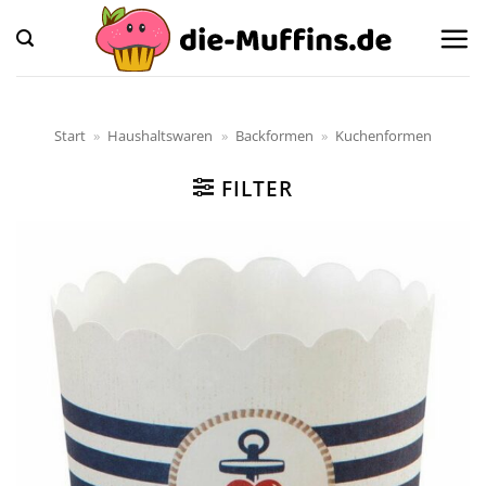
Zum
Inhalt
springen
Start
»
Haushaltswaren
»
Backformen
»
Kuchenformen
FILTER