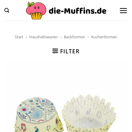
Zum
Inhalt
springen
Start
»
Haushaltswaren
»
Backformen
»
Kuchenformen
FILTER