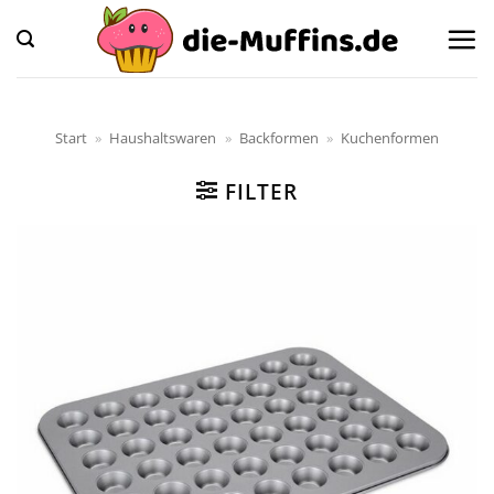
Zum
Inhalt
springen
Start
»
Haushaltswaren
»
Backformen
»
Kuchenformen
FILTER