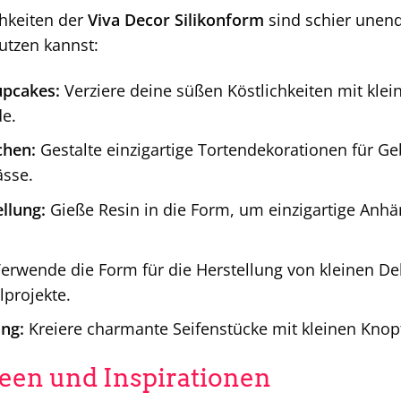
chkeiten der
Viva Decor Silikonform
sind schier unendl
nutzen kannst:
upcakes:
Verziere deine süßen Köstlichkeiten mit kle
e.
chen:
Gestalte einzigartige Tortendekorationen für G
ässe.
llung:
Gieße Resin in die Form, um einzigartige Anhä
erwende die Form für die Herstellung von kleinen De
lprojekte.
ung:
Kreiere charmante Seifenstücke mit kleinen Knop
deen und Inspirationen