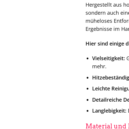
Hergestellt aus h
sondern auch eine
müheloses Entform
Ergebnisse im H
Hier sind einige 
Vielseitigkeit:
G
mehr.
Hitzebeständig
Leichte Reinig
Detailreiche D
Langlebigkeit:
D
Material und