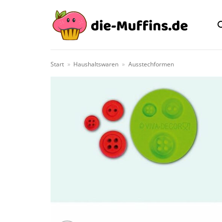
Zum
Inhalt
springen
Start
»
Haushaltswaren
»
Ausstechformen