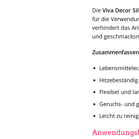
Die
Viva Decor Si
für die Verwendun
verhindert das An
und geschmacksne
Zusammenfassend 
Lebensmittelec
Hitzebeständig 
Flexibel und la
Geruchs- und 
Leicht zu reini
Anwendungsb