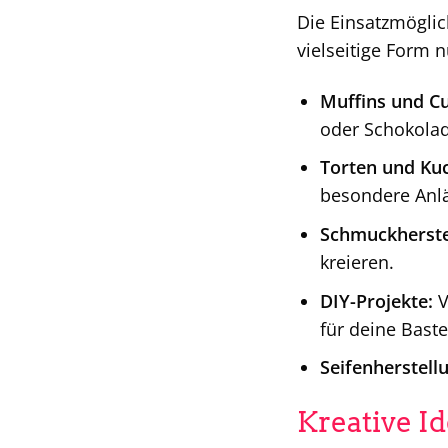
Die Einsatzmögli
vielseitige Form 
Muffins und C
oder Schokolad
Torten und Ku
besondere Anl
Schmuckherste
kreieren.
DIY-Projekte:
V
für deine Baste
Seifenherstell
Kreative I