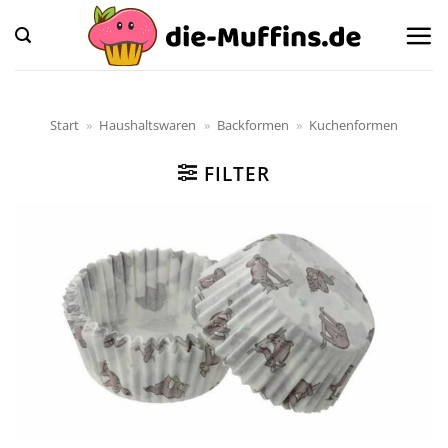
Zum
Inhalt
springen
Start
»
Haushaltswaren
»
Backformen
»
Kuchenformen
FILTER