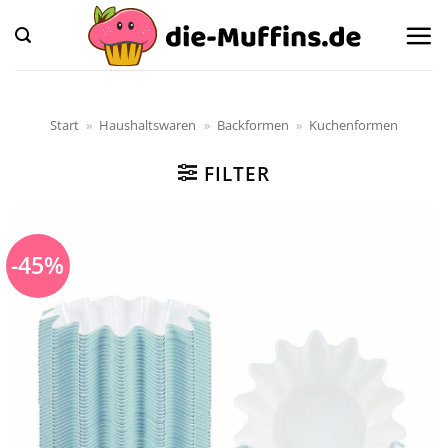
Zum
Inhalt
springen
Start
»
Haushaltswaren
»
Backformen
»
Kuchenformen
FILTER
-45%