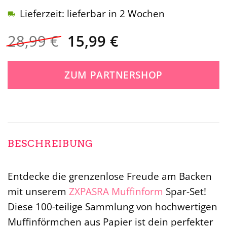
Lieferzeit: lieferbar in 2 Wochen
Ursprünglicher
Aktueller
28,99
€
15,99
€
Preis
Preis
war:
ist:
ZUM PARTNERSHOP
28,99 €
15,99 €.
BESCHREIBUNG
Entdecke die grenzenlose Freude am Backen
mit unserem
ZXPASRA
Muffinform
Spar-Set!
Diese 100-teilige Sammlung von hochwertigen
Muffinförmchen aus Papier ist dein perfekter