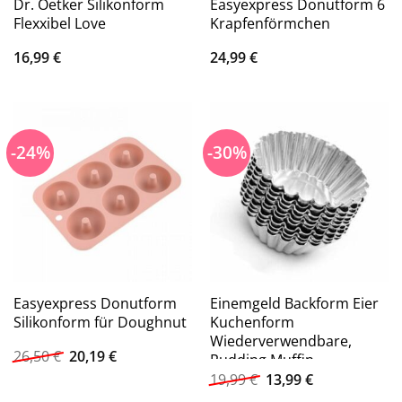
Dr. Oetker Silikonform
Easyexpress Donutform 6
Flexxibel Love
Krapfenförmchen
16,99
€
24,99
€
-24%
-30%
Easyexpress Donutform
Einemgeld Backform Eier
Silikonform für Doughnut
Kuchenform
Wiederverwendbare,
Ursprünglicher
Aktueller
26,50
€
20,19
€
Pudding Muffin
Preis
Preis
Ursprünglicher
Aktueller
Eierkuchenform
19,99
€
13,99
€
war:
ist:
Preis
Preis
26,50 €
20,19 €.