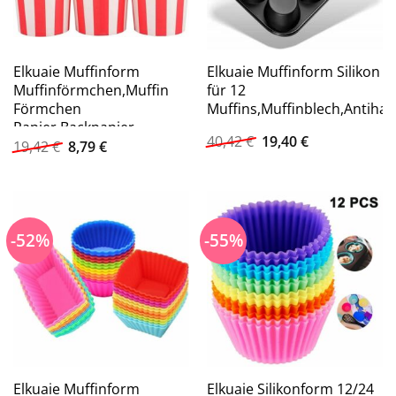
Elkuaie Muffinform
Elkuaie Muffinform Silikon 
Muffinförmchen,Muffin
für 12
Förmchen
Muffins,Muffinblech,Antihaf
Papier,Backpapier
Ursprünglicher
Aktueller
40,42
€
19,40
€
Ursprünglicher
Aktueller
Cupcake
19,42
€
8,79
€
Preis
Preis
Preis
Preis
war:
ist:
war:
ist:
40,42 €
19,40 €.
19,42 €
8,79 €.
-52%
-55%
Elkuaie Muffinform
Elkuaie Silikonform 12/24