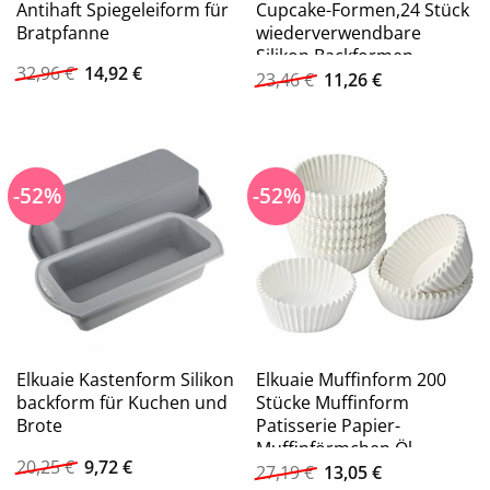
Antihaft Spiegeleiform für
Cupcake-Formen,24 Stück
Bratpfanne
wiederverwendbare
Silikon Backformen
Ursprünglicher
Aktueller
32,96
€
14,92
€
Ursprünglicher
Aktueller
23,46
€
11,26
€
Preis
Preis
Preis
Preis
war:
ist:
war:
ist:
32,96 €
14,92 €.
23,46 €
11,26 €.
-52%
-52%
Elkuaie Kastenform Silikon
Elkuaie Muffinform 200
backform für Kuchen und
Stücke Muffinform
Brote
Patisserie Papier-
Muffinförmchen,Öl-
Ursprünglicher
Aktueller
20,25
€
9,72
€
Ursprünglicher
Aktueller
Pappbecher
27,19
€
13,05
€
Preis
Preis
Preis
Preis