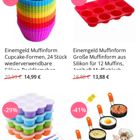
Einemgeld Muffinform
Einemgeld Muffinform
Cupcake-Formen, 24 Stück
Große Muffinform aus
wiederverwendbare
Silikon für 12 Muffins,
Silikon-Backförmchen
Antihaft Muffinblech
Ursprünglicher
Aktueller
Ursprünglicher
Aktueller
20,99
€
14,99
€
18,88
€
13,88
€
Preis
Preis
Preis
Preis
war:
ist:
war:
ist:
20,99 €
14,99 €.
18,88 €
13,88 €.
-29%
-41%