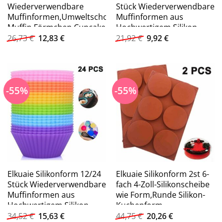
Wiederverwendbare
Stück Wiederverwendbare
Muffinformen,Umweltschonend
Muffinformen aus
Muffin Förmchen Cupcake
Hochwertigem Silikon,
Ursprünglicher
Aktueller
Ursprünglicher
Aktueller
(12-tlg)
26,73
€
12,83
€
21,92
€
9,92
€
Preis
Preis
Preis
Preis
war:
ist:
war:
ist:
26,73 €
12,83 €.
21,92 €
9,92 €.
-55%
-55%
Elkuaie Silikonform 12/24
Elkuaie Silikonform 2st 6-
Stück Wiederverwendbare
fach 4-Zoll-Silikonscheibe
Muffinformen aus
wie Form,Runde Silikon-
Hochwertigem Silikon,
Kuchenform
Ursprünglicher
Aktueller
Ursprünglicher
Aktueller
(24-tlg)
34,52
€
15,63
€
44,75
€
20,26
€