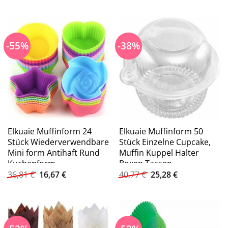
war:
ist:
war:
ist:
20,25 €
9,72 €.
27,19 €
13,05 €.
-55%
-38%
Elkuaie Muffinform 24
Elkuaie Muffinform 50
Stück Wiederverwendbare
Stück Einzelne Cupcake,
Mini form Antihaft Rund
Muffin Kuppel Halter
Kuchenform
Boxen Tassen
Ursprünglicher
Aktueller
Ursprünglicher
Aktueller
36,81
€
16,67
€
40,77
€
25,28
€
Preis
Preis
Preis
Preis
war:
ist:
war:
ist:
36,81 €
16,67 €.
40,77 €
25,28 €.