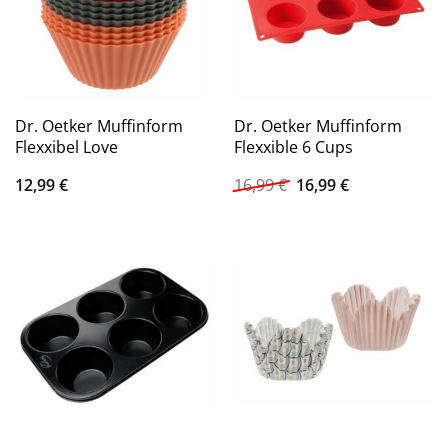
Dr. Oetker Muffinform
Dr. Oetker Muffinform
Flexxibel Love
Flexxible 6 Cups
Ursprünglicher
Aktueller
12,99
€
16,99
€
16,99
€
Preis
Preis
war:
ist:
16,99 €
16,99 €.