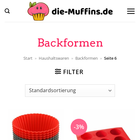
Zum
Inhalt
springen
Backformen
Start
»
Haushaltswaren
»
Backformen
»
Seite 6
FILTER
-3%