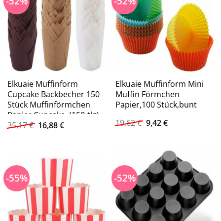
-52%
-52%
Elkuaie Muffinform
Elkuaie Muffinform Mini
Cupcake Backbecher 150
Muffin Förmchen
Stück Muffinförmchen
Papier,100 Stück,bunt
Papier,Cupcake, (150-tlg)
Ursprünglicher
Aktueller
19,62
€
9,42
€
Ursprünglicher
Aktueller
35,17
€
16,88
€
Preis
Preis
Preis
Preis
war:
ist:
war:
ist:
19,62 €
9,42 €.
35,17 €
16,88 €.
-55%
-52%