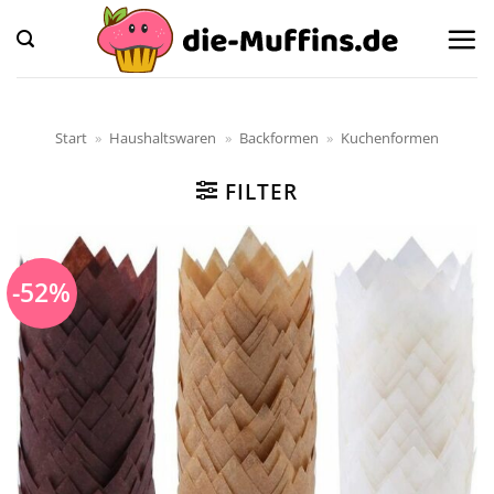
Zum
Inhalt
springen
Start
»
Haushaltswaren
»
Backformen
»
Kuchenformen
FILTER
-52%