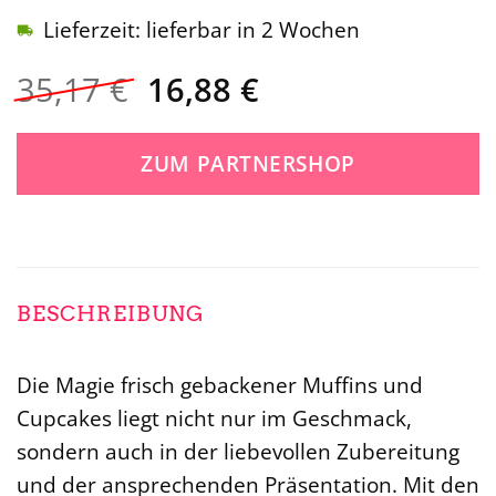
Lieferzeit: lieferbar in 2 Wochen
Ursprünglicher
Aktueller
35,17
€
16,88
€
Preis
Preis
war:
ist:
ZUM PARTNERSHOP
35,17 €
16,88 €.
BESCHREIBUNG
Die Magie frisch gebackener Muffins und
Cupcakes liegt nicht nur im Geschmack,
sondern auch in der liebevollen Zubereitung
und der ansprechenden Präsentation. Mit den