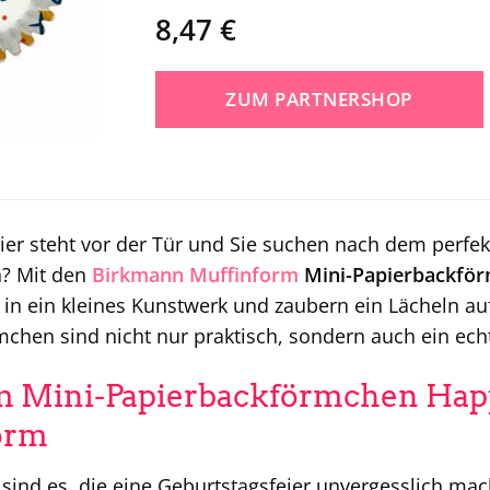
8,47
€
ZUM PARTNERSHOP
ier steht vor der Tür und Sie suchen nach dem perfekt
n? Mit den
Birkmann
Muffinform
Mini-Papierbackför
 in ein kleines Kunstwerk und zaubern ein Lächeln auf
chen sind nicht nur praktisch, sondern auch ein echt
 Mini-Papierbackförmchen Happ
orm
 sind es, die eine Geburtstagsfeier unvergesslich ma