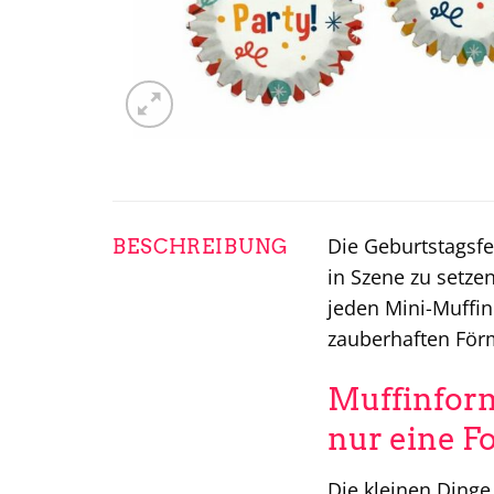
Die Geburtstagsfe
BESCHREIBUNG
in Szene zu setze
jeden Mini-Muffin
zauberhaften Förm
Muffinform
nur eine F
Die kleinen Dinge