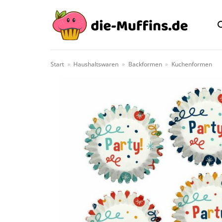
Zum
Inhalt
springen
Start
»
Haushaltswaren
»
Backformen
»
Kuchenformen