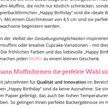
ini-Muffins, die nicht nur köstlich schmecken, sonde
ierbackförmchen „Happy Birthday“ sind die ideale W
en. Mit einem Durchmesser von 4,5 cm sind sie perfekt
Erwachsene begeistern werden.
on der
Vielfalt der Gestaltungsmöglichkeiten
inspirieren
rmuffins oder kreative Cupcake-Variationen – mit di
 Die fröhlichen Farben und das liebevolle „Happy Birt
machen jeden
Muffin
zu einem kleinen Geschenk.
nn Muffinformen die perfekte Wahl si
it Jahrzehnten für
Qualität und Innovation
im Bereich
en „Happy Birthday“ sind da keine Ausnahme. Sie si
m Papier gefertigt, das auch bei hohen Temperaturen 
leben. So gelingen Ihnen perfekte Backergebnisse i