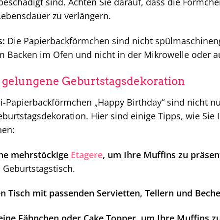
 beschädigt sind. Achten Sie darauf, dass die Förmc
Lebensdauer zu verlängern.
s:
Die Papierbackförmchen sind nicht spülmaschineng
m Backen im Ofen und nicht in der Mikrowelle oder 
e gelungene Geburtstagsdekoration
-Papierbackförmchen „Happy Birthday“ sind nicht nur
eburtstagsdekoration. Hier sind einige Tipps, wie Sie
nen:
ine mehrstöckige
Etagere
, um Ihre Muffins zu präsen
 Geburtstagstisch.
n Tisch mit passenden Servietten, Tellern und Bech
eine Fähnchen oder Cake Topper, um Ihre Muffins zus