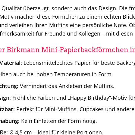
e Qualität überzeugt, sondern auch das Design. Die fr
Motiv machen diese Förmchen zu einem echten Blickfa
und verleihen Ihren Muffins eine persönliche Note. Ob
ufmerksamkeit für Freunde und Kollegen – mit diesen 
der Birkmann Mini-Papierbackförmchen i
aterial:
Lebensmittelechtes Papier für beste Backer
iben auch bei hohen Temperaturen in Form.
chtung:
Verhindert das Ankleben der Muffins.
sign:
Fröhliche Farben und „Happy Birthday“-Motiv für
etzbar:
Perfekt für Mini-Muffins, Cupcakes und andere 
habung:
Kein Einfetten der Form nötig.
ße:
Ø 4,5 cm – ideal für kleine Portionen.