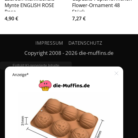
Mynte ENGLISH ROSE
Flower-Ornament 48
Rosa
Stück
4,90
€
7,27
€
IMPRESSUM
DATENSCHUTZ
Copyright 2008 - 2026 die-muffins.de
Close
Anzeige*