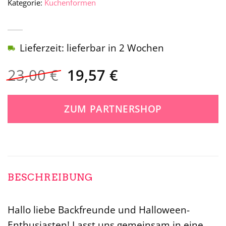
Kategorie:
Kuchenformen
Lieferzeit: lieferbar in 2 Wochen
Ursprünglicher
Aktueller
23,00
€
19,57
€
Preis
Preis
war:
ist:
ZUM PARTNERSHOP
23,00 €
19,57 €.
BESCHREIBUNG
Hallo liebe Backfreunde und Halloween-
Enthusiasten! Lasst uns gemeinsam in eine