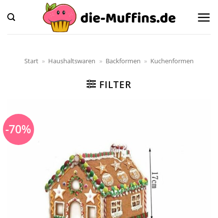
Zum
Inhalt
springen
Start
»
Haushaltswaren
»
Backformen
»
Kuchenformen
FILTER
-70%