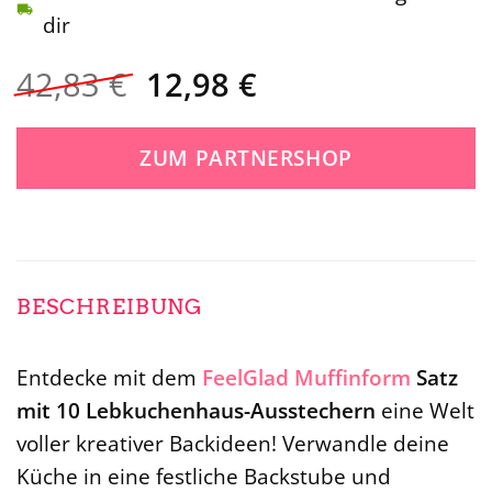
dir
Ursprünglicher
Aktueller
42,83
€
12,98
€
Preis
Preis
war:
ist:
ZUM PARTNERSHOP
42,83 €
12,98 €.
BESCHREIBUNG
Entdecke mit dem
FeelGlad
Muffinform
Satz
mit 10 Lebkuchenhaus-Ausstechern
eine Welt
voller kreativer Backideen! Verwandle deine
Küche in eine festliche Backstube und