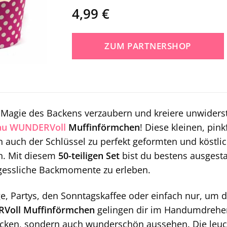
4,99
€
ZUM PARTNERSHOP
 Magie des Backens verzaubern und kreiere unwiderst
au WUNDERVoll
Muffinförmchen
! Diese kleinen, pin
n auch der Schlüssel zu perfekt geformten und köstli
n. Mit diesem
50-teiligen Set
bist du bestens ausgestat
gessliche Backmomente zu erleben.
e, Partys, den Sonntagskaffee oder einfach nur, um d
Voll Muffinförmchen
gelingen dir im Handumdrehen 
ken, sondern auch wunderschön aussehen. Die leucht