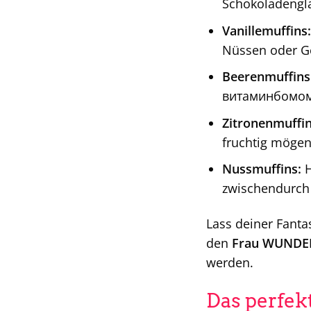
Schokoladengl
Vanillemuffins:
Nüssen oder Ge
Beerenmuffins
витаминбомом
Zitronenmuffin
fruchtig mögen
Nussmuffins:
H
zwischendurch 
Lass deiner Fanta
den
Frau WUNDER
werden.
Das perfek