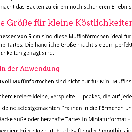
macht das Backen zu einem noch schöneren Erlebnis
te Größe für kleine Köstlichkeite
esser von 5 cm
sind diese Muffinförmchen ideal fü
ine Tartes. Die handliche Größe macht sie zum perfekt
lichkeiten gefragt sind.
t in der Anwendung
Voll Muffinförmchen
sind nicht nur für Mini-Muffins 
chen:
Kreiere kleine, verspielte Cupcakes, die auf jed
 deine selbstgemachten Pralinen in die Förmchen und
acke süße oder herzhafte Tartes in Miniaturformat – 
ereien:
Friere Joghurt, Fruchtsäfte oder Smoothies i