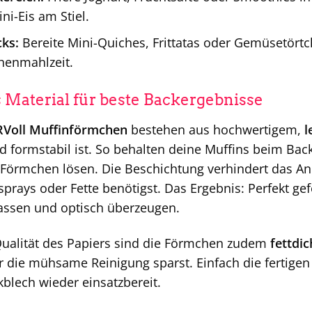
ni-Eis am Stiel.
ks:
Bereite Mini-Quiches, Frittatas oder Gemüsetörtch
henmahlzeit.
Material für beste Backergebnisse
Voll Muffinförmchen
bestehen aus hochwertigem,
l
d formstabil ist. So behalten deine Muffins beim Bac
Förmchen lösen. Die Beschichtung verhindert das Anh
sprays oder Fette benötigst. Das Ergebnis: Perfekt gef
assen und optisch überzeugen.
ualität des Papiers sind die Förmchen zudem
fettdic
ir die mühsame Reinigung sparst. Einfach die fertig
kblech wieder einsatzbereit.