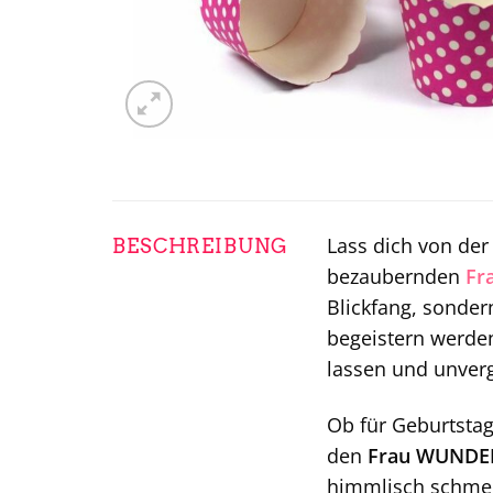
Lass dich von der
BESCHREIBUNG
bezaubernden
Fr
Blickfang, sonder
begeistern werde
lassen und unver
Ob für Geburtstag
den
Frau WUNDER
himmlisch schmec