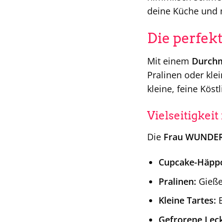
deine Küche und 
Die perfek
Mit einem
Durchm
Pralinen oder kle
kleine, feine Köst
Vielseitigkei
Die
Frau WUNDER
Cupcake-Häpp
Pralinen:
Gieße
Kleine Tartes:
B
Gefrorene Leck