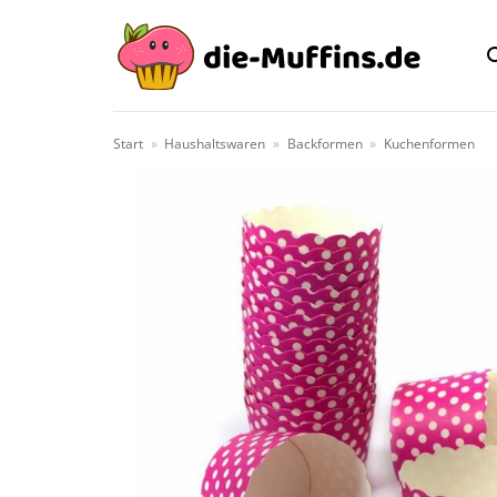
Zum
Inhalt
springen
Start
»
Haushaltswaren
»
Backformen
»
Kuchenformen