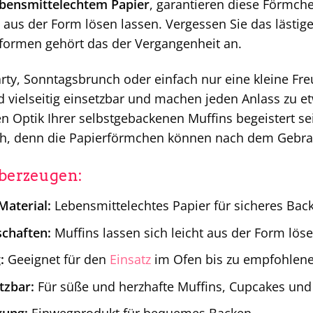
bensmittelechtem Papier
, garantieren diese Förmch
aus der Form lösen lassen. Vergessen Sie das lästige
rmen gehört das der Vergangenheit an.
ty, Sonntagsbrunch oder einfach nur eine kleine Fre
d vielseitig einsetzbar und machen jeden Anlass zu 
en Optik Ihrer selbstgebackenen Muffins begeistert s
ach, denn die Papierförmchen können nach dem Gebra
überzeugen:
aterial:
Lebensmittelechtes Papier für sicheres Bac
schaften:
Muffins lassen sich leicht aus der Form löse
:
Geeignet für den
Einsatz
im Ofen bis zu empfohlen
etzbar:
Für süße und herzhafte Muffins, Cupcakes und