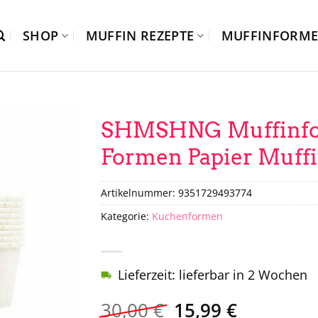
SHOP
MUFFIN REZEPTE
MUFFINFORM
SHMSHNG Muffinfor
Formen Papier Muffin
Artikelnummer:
9351729493774
Kategorie:
Kuchenformen
Lieferzeit: lieferbar in 2 Wochen
Ursprünglicher
Aktueller
30,00
€
15,99
€