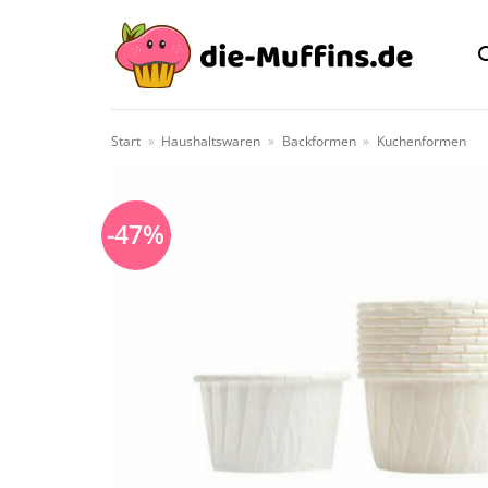
Zum
Inhalt
springen
Start
»
Haushaltswaren
»
Backformen
»
Kuchenformen
-47%