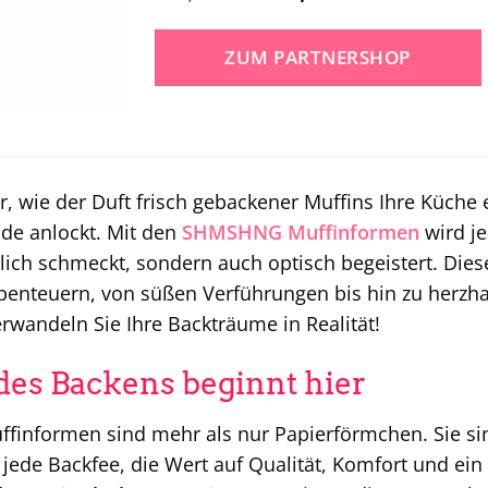
Preis
Preis
war:
ist:
ZUM PARTNERSHOP
30,00 €
15,99 €.
or, wie der Duft frisch gebackener Muffins Ihre Küche 
de anlockt. Mit den
SHMSHNG
Muffinformen
wird j
tlich schmeckt, sondern auch optisch begeistert. Die
enteuern, von süßen Verführungen bis hin zu herzhaft
erwandeln Sie Ihre Backträume in Realität!
des Backens beginnt hier
nformen sind mehr als nur Papierförmchen. Sie sind
ede Backfee, die Wert auf Qualität, Komfort und ein p