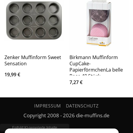
Zenker Muffinform Sweet
Birkmann Muffinform
Sensation
CupCake-
PapierförmchenLa belle
19,99
€
Rose 48 Stück
7,27
€
IMPRESSUM
DATENSCHUTZ
Copyright 2008 - 2026 die-muffins.de