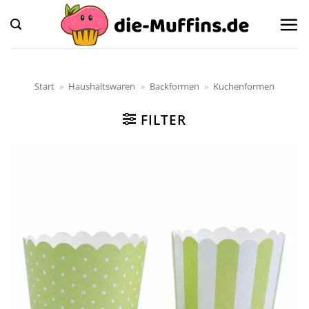
Zum
Inhalt
springen
Start
»
Haushaltswaren
»
Backformen
»
Kuchenformen
FILTER