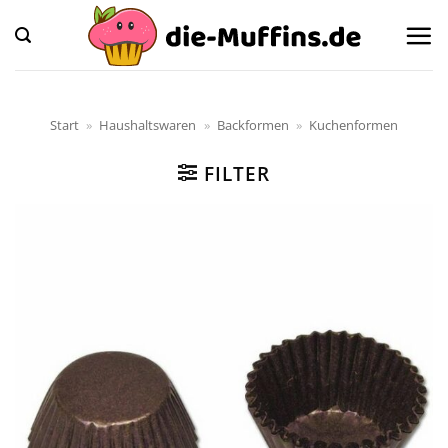
Zum
Inhalt
springen
Start
»
Haushaltswaren
»
Backformen
»
Kuchenformen
FILTER