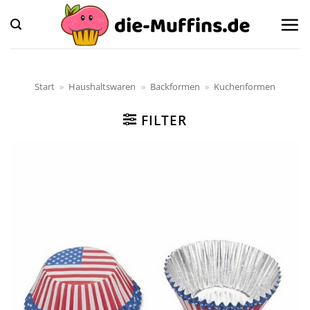
Zum
Inhalt
springen
Start
»
Haushaltswaren
»
Backformen
»
Kuchenformen
FILTER